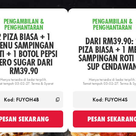
PENGAMBILAN &
PENGAMBILAN &
PENGHANTARAN
PENGHANTARAN
2 PIZA BIASA + 1
DARI RM39.90: 
ENU SAMPINGAN
PIZA BIASA + 1 M
I + 1 BOTOL PEPSI
SAMPINGAN ROTI 
ERO SUGAR DARI
SUP CENDAWA
RM39.90
Hanya tersedia di kedai terpilih.
Hanya tersedia di kedai terpilih.
at tempoh 03-02-27. Terma & Syarat
Tamat tempoh 03-02-27. Terma & Sy
PESAN SEKARANG
PESAN SEKARAN