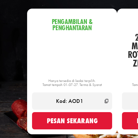
PENGAMBILAN &
PENGHANTARAN
M
ROT
Z
Hanya tersedia di kedai terpilih.
Tamat tempoh 01-07-27. Terma & Syarat
Tam
PESAN SEKARANG