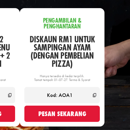
PENGAMBILAN &
PENGHANTARAN
2
DISKAUN RM1 UNTUK
ENU
SAMPINGAN AYAM
+ 2
(DENGAN PEMBELIAN
N
PIZZA)
Hanya tersedia di kedai terpilih.
arat
Tamat tempoh 01-07-27. Terma & Syarat
G
PESAN SEKARANG