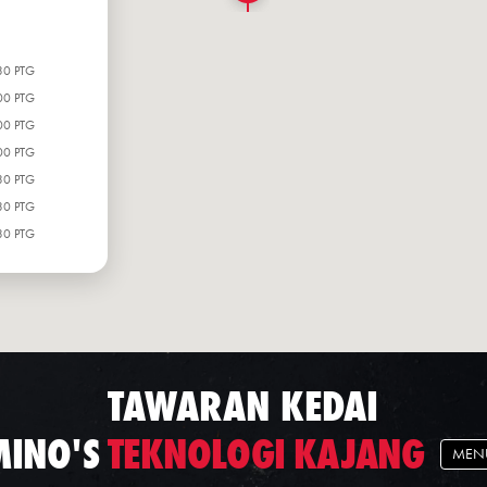
30 PTG
00 PTG
00 PTG
00 PTG
30 PTG
30 PTG
30 PTG
TAWARAN KEDAI
INO'S
TEKNOLOGI KAJANG
MEN