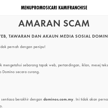
MENU
PROMOSI
CARI KAMI
FRANCHISE
AMARAN SCAM
WEB, TAWARAN DAN AKAUN MEDIA SOSIAL DOMIN
 tidak pernah dengan penipu!
mengetahui sebarang tapak web, pertandingan, iklan, mesej teks 
 Domino secara curang.
 sentiasa berakhir dengan
dominos.com.my
. Ini tidak akan pern
a.