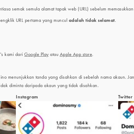
ntiasa semak semula alamat tapak web (URL) sebelum memasukkan 
mengklik URL pertama yang muncul
adalah tidak selamat
.
's kami dari
Google Play
atau
Apple App store
.
no menunjukkan tanda yang disahkan di sebelah nama akaun. Jang
dak diminta daripada akaun yang tidak disahkan.
Instagram
Twitter