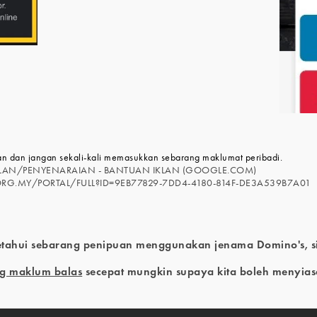
n dan jangan sekali-kali memasukkan sebarang maklumat peribadi.
KLAN/PENYENARAIAN - BANTUAN IKLAN (GOOGLE.COM)
RG.MY/PORTAL/FULL?ID=9EB77829-7DD4-4180-814F-DE3A539B7A01
tahui sebarang penipuan menggunakan jenama Domino's, s
g maklum balas
secepat mungkin supaya kita boleh menyiasat