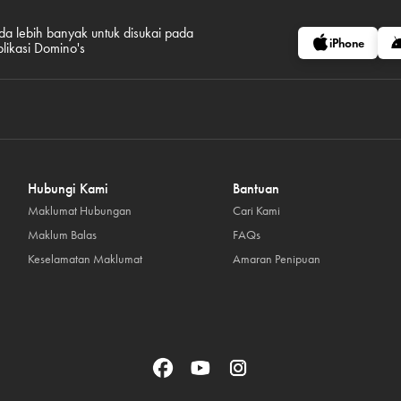
da lebih banyak untuk disukai pada
iPhone
plikasi Domino's
Hubungi Kami
Bantuan
Maklumat Hubungan
Cari Kami
Maklum Balas
FAQs
Keselamatan Maklumat
Amaran Penipuan