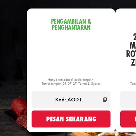
PENGAMBILAN &
PENGHANTARAN
M
ROT
Z
Hanya tersedia di kedai terpilih.
Tamat tempoh 01-07-27. Terma & Syarat
Tam
PESAN SEKARANG