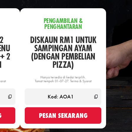
PENGAMBILAN &
PENGHANTARAN
2
DISKAUN RM1 UNTUK
ENU
SAMPINGAN AYAM
+ 2
(DENGAN PEMBELIAN
N
PIZZA)
Hanya tersedia di kedai terpilih.
arat
Tamat tempoh 01-07-27. Terma & Syarat
G
PESAN SEKARANG