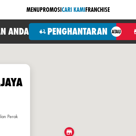
MENU
PROMOSI
CARI KAMI
FRANCHISE
N ANDA
PENGHANTARAN
ATAU
AJAYA
lan Perak