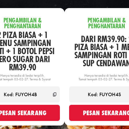
PENGAMBILAN &
PENGAMBILAN &
PENGHANTARAN
PENGHANTARAN
2 PIZA BIASA + 1
DARI RM39.90: 
ENU SAMPINGAN
PIZA BIASA + 1 M
I + 1 BOTOL PEPSI
SAMPINGAN ROTI 
ERO SUGAR DARI
SUP CENDAWA
RM39.90
Hanya tersedia di kedai terpilih.
Hanya tersedia di kedai terpilih.
at tempoh 03-02-27. Terma & Syarat
Tamat tempoh 03-02-27. Terma & Sy
PESAN SEKARANG
PESAN SEKARAN