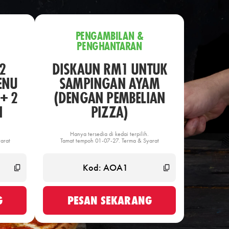
PENGAMBILAN &
PENGHANTARAN
2
DISKAUN RM1 UNTUK
ENU
SAMPINGAN AYAM
+ 2
(DENGAN PEMBELIAN
N
PIZZA)
Hanya tersedia di kedai terpilih.
arat
Tamat tempoh 01-07-27. Terma & Syarat
G
PESAN SEKARANG