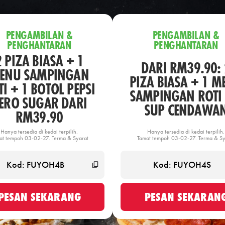
PENGAMBILAN &
PENGAMBILAN &
PENGHANTARAN
PENGHANTARAN
2 PIZA BIASA + 1
DARI RM39.90: 
ENU SAMPINGAN
PIZA BIASA + 1 M
I + 1 BOTOL PEPSI
SAMPINGAN ROTI 
ERO SUGAR DARI
SUP CENDAWA
RM39.90
Hanya tersedia di kedai terpilih.
Hanya tersedia di kedai terpilih.
at tempoh 03-02-27. Terma & Syarat
Tamat tempoh 03-02-27. Terma & Sy
PESAN SEKARANG
PESAN SEKARAN