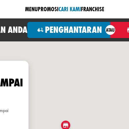
MENU
PROMOSI
CARI KAMI
FRANCHISE
N ANDA
PENGHANTARAN
ATAU
AMPAI
ampai