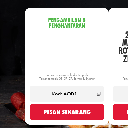
PENGAMBILAN &
PENGHANTARAN
M
ROT
Z
Hanya tersedia di kedai terpilih.
Tamat tempoh 01-07-27. Terma & Syarat
Tam
PESAN SEKARANG