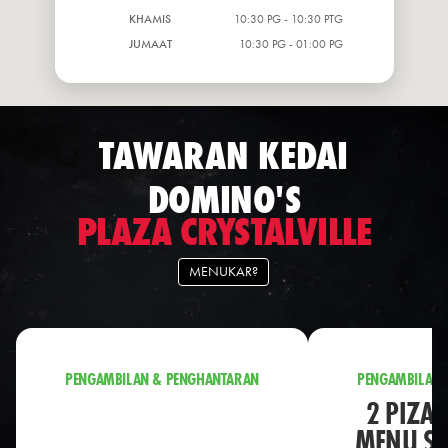
KHAMIS
10:30 PG - 10:30 PTG
JUMAAT
10:30 PG - 01:00 PG
TAWARAN KEDAI
DOMINO'S
PLAZA CRYSTALVILLE
MENUKAR?
PENGAMBILAN & PENGHANTARAN
PENGAMBILAN 
2 PIZA 
MENU S