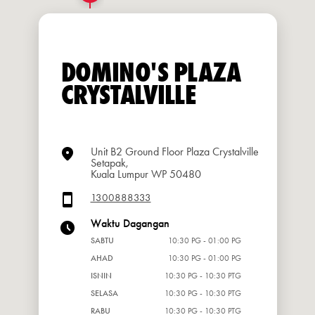
DOMINO'S PLAZA
CRYSTALVILLE
Unit B2 Ground Floor Plaza Crystalville
Setapak,
Kuala Lumpur WP 50480
1300888333
Waktu Dagangan
SABTU
10:30 PG - 01:00 PG
AHAD
10:30 PG - 01:00 PG
ISNIN
10:30 PG - 10:30 PTG
SELASA
10:30 PG - 10:30 PTG
RABU
10:30 PG - 10:30 PTG