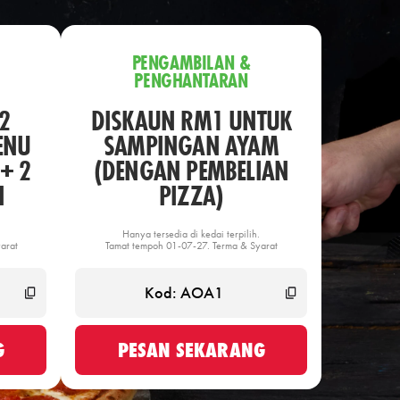
PENGAMBILAN &
PENGHANTARAN
2
DISKAUN RM1 UNTUK
ENU
SAMPINGAN AYAM
+ 2
(DENGAN PEMBELIAN
N
PIZZA)
Hanya tersedia di kedai terpilih.
arat
Tamat tempoh 01-07-27. Terma & Syarat
G
PESAN SEKARANG