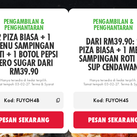
PENGAMBILAN &
PENGAMBILAN &
PENGHANTARAN
PENGHANTARAN
2 PIZA BIASA + 1
DARI RM39.90: 
ENU SAMPINGAN
PIZA BIASA + 1 M
I + 1 BOTOL PEPSI
SAMPINGAN ROTI 
ERO SUGAR DARI
SUP CENDAWA
RM39.90
Hanya tersedia di kedai terpilih.
Hanya tersedia di kedai terpilih.
at tempoh 03-02-27. Terma & Syarat
Tamat tempoh 03-02-27. Terma & Sy
PESAN SEKARANG
PESAN SEKARAN