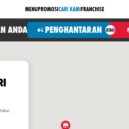
MENU
PROMOSI
CARI KAMI
FRANCHISE
N ANDA
PENGHANTARAN
ATAU
RI
aluri,