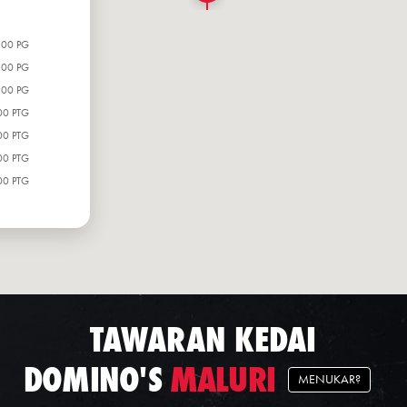
:00 PG
:00 PG
:00 PG
00 PTG
00 PTG
00 PTG
00 PTG
TAWARAN KEDAI
DOMINO'S
MALURI
MENUKAR?