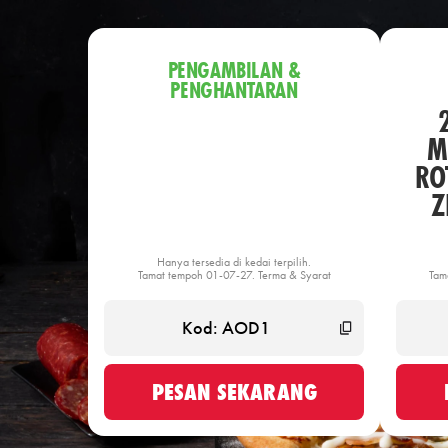
PENGAMBILAN &
PENGHANTARAN
M
ROT
Z
Hanya tersedia di kedai terpilih.
Tamat tempoh 01-07-27. Terma & Syarat
Tam
PESAN SEKARANG