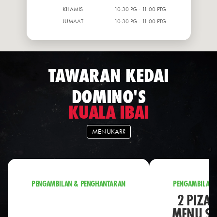
KHAMIS
10:30 PG - 11:00 PTG
JUMAAT
10:30 PG - 11:00 PTG
TAWARAN KEDAI
DOMINO'S
KUALA IBAI
MENUKAR?
PENGAMBILAN & PENGHANTARAN
PENGAMBILAN 
2 PIZA 
MENU S