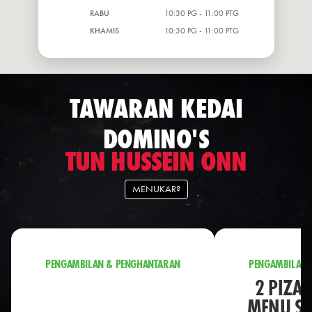
RABU
10:30 PG - 11:00 PTG
KHAMIS
10:30 PG - 11:00 PTG
TAWARAN KEDAI
DOMINO'S
TUN HUSSEIN ONN
MENUKAR?
PENGAMBILAN & PENGHANTARAN
PENGAMBILAN 
2 PIZA 
MENU S