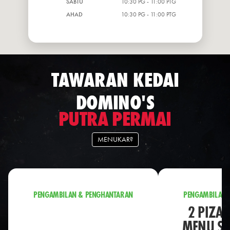
SABTU
10:30 PG - 11:00 PTG
AHAD
10:30 PG - 11:00 PTG
TAWARAN KEDAI
DOMINO'S
PUTRA PERMAI
MENUKAR?
PENGAMBILAN & PENGHANTARAN
PENGAMBILAN 
2 PIZA 
MENU S