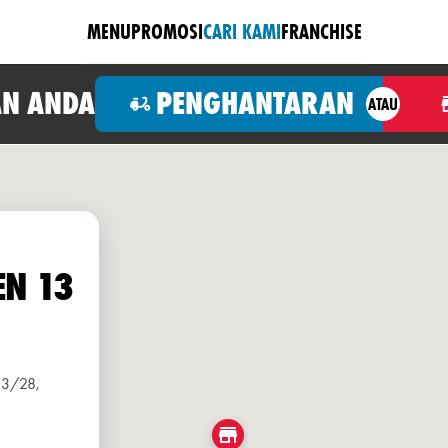
MENU
PROMOSI
CARI KAMI
FRANCHISE
N ANDA
PENGHANTARAN
ATAU
EN 13
13/28,