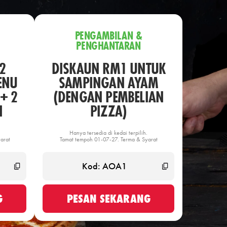
PENGAMBILAN &
PENGHANTARAN
2
DISKAUN RM1 UNTUK
ENU
SAMPINGAN AYAM
+ 2
(DENGAN PEMBELIAN
N
PIZZA)
Hanya tersedia di kedai terpilih.
arat
Tamat tempoh 01-07-27. Terma & Syarat
G
PESAN SEKARANG