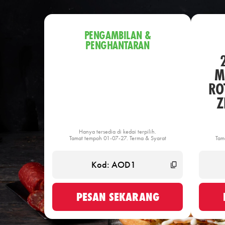
PENGAMBILAN &
PENGHANTARAN
M
ROT
Z
Hanya tersedia di kedai terpilih.
Tamat tempoh 01-07-27. Terma & Syarat
Tam
PESAN SEKARANG