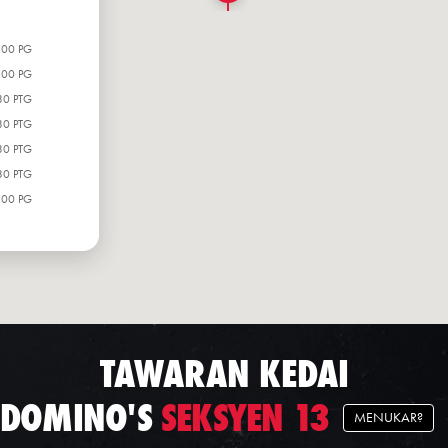
:00 PG
:00 PG
30 PTG
30 PTG
30 PTG
30 PTG
:00 PG
TAWARAN KEDAI
DOMINO'S
SEKSYEN 13
MENUKAR?