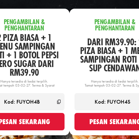
PENGAMBILAN &
PENGAMBILAN &
PENGHANTARAN
PENGHANTARAN
2 PIZA BIASA + 1
DARI RM39.90: 
ENU SAMPINGAN
PIZA BIASA + 1 M
I + 1 BOTOL PEPSI
SAMPINGAN ROTI 
ERO SUGAR DARI
SUP CENDAWA
RM39.90
Hanya tersedia di kedai terpilih.
Hanya tersedia di kedai terpilih.
at tempoh 03-02-27. Terma & Syarat
Tamat tempoh 03-02-27. Terma & Sy
PESAN SEKARANG
PESAN SEKARAN