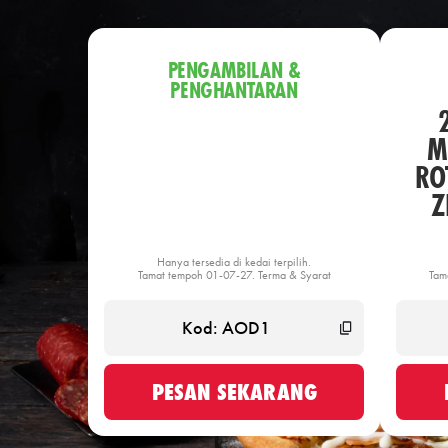
PENGAMBILAN &
PENGHANTARAN
M
ROT
Z
Hanya tersedia di kedai terpilih.
Tamat tempoh 01-07-27. Terma & Syarat
Tam
PESAN SEKARANG