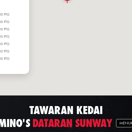
00 PTG
00 PTG
30 PTG
30 PTG
30 PTG
30 PTG
00 PTG
TAWARAN KEDAI
MINO'S
DATARAN SUNWAY
MENUK