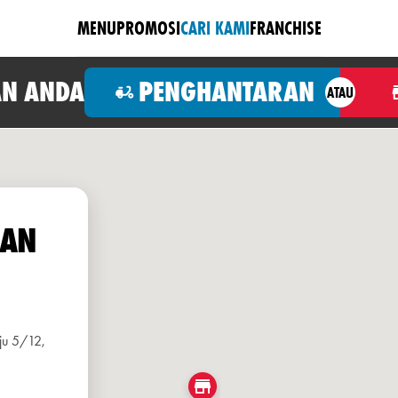
MENU
PROMOSI
CARI KAMI
FRANCHISE
N ANDA
PENGHANTARAN
ATAU
RAN
ju 5/12,