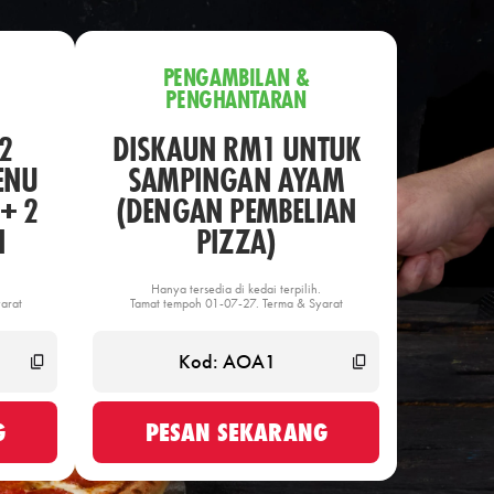
PENGAMBILAN &
PENGHANTARAN
2
DISKAUN RM1 UNTUK
ENU
SAMPINGAN AYAM
+ 2
(DENGAN PEMBELIAN
N
PIZZA)
Hanya tersedia di kedai terpilih.
arat
Tamat tempoh 01-07-27. Terma & Syarat
G
PESAN SEKARANG