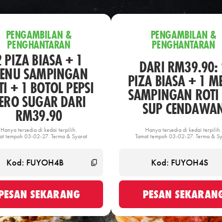
PENGAMBILAN &
PENGAMBILAN &
PENGHANTARAN
PENGHANTARAN
2 PIZA BIASA + 1
DARI RM39.90: 
ENU SAMPINGAN
PIZA BIASA + 1 M
I + 1 BOTOL PEPSI
SAMPINGAN ROTI 
ERO SUGAR DARI
SUP CENDAWA
RM39.90
Hanya tersedia di kedai terpilih.
Hanya tersedia di kedai terpilih.
at tempoh 03-02-27. Terma & Syarat
Tamat tempoh 03-02-27. Terma & Sy
PESAN SEKARANG
PESAN SEKARAN