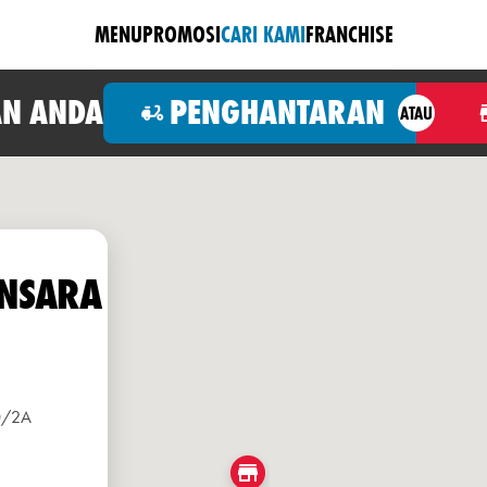
MENU
PROMOSI
CARI KAMI
FRANCHISE
N ANDA
PENGHANTARAN
ATAU
NSARA
10/2A