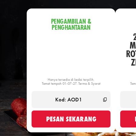
PENGAMBILAN &
PENGHANTARAN
M
ROT
Z
Hanya tersedia di kedai terpilih.
Tamat tempoh 01-07-27. Terma & Syarat
Tam
PESAN SEKARANG