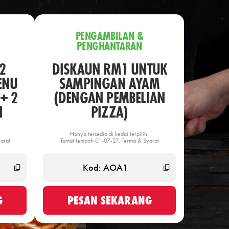
PENGAMBILAN &
PENGHANTARAN
2
DISKAUN RM1 UNTUK
ENU
SAMPINGAN AYAM
+ 2
(DENGAN PEMBELIAN
N
PIZZA)
Hanya tersedia di kedai terpilih.
arat
Tamat tempoh 01-07-27. Terma & Syarat
G
PESAN SEKARANG