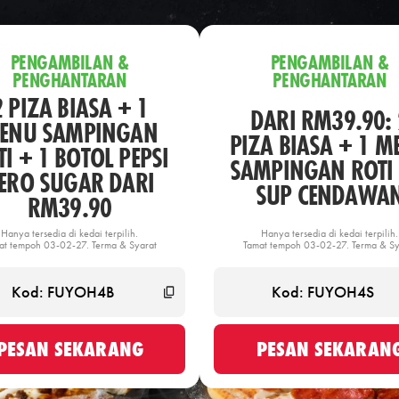
PENGAMBILAN &
PENGAMBILAN &
PENGHANTARAN
PENGHANTARAN
2 PIZA BIASA + 1
DARI RM39.90: 
ENU SAMPINGAN
PIZA BIASA + 1 M
I + 1 BOTOL PEPSI
SAMPINGAN ROTI 
ERO SUGAR DARI
SUP CENDAWA
RM39.90
Hanya tersedia di kedai terpilih.
Hanya tersedia di kedai terpilih.
at tempoh 03-02-27. Terma & Syarat
Tamat tempoh 03-02-27. Terma & Sy
PESAN SEKARANG
PESAN SEKARAN