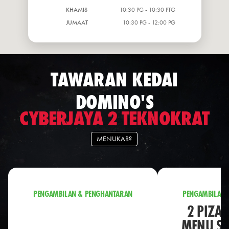
KHAMIS
10:30 PG - 10:30 PTG
JUMAAT
10:30 PG - 12:00 PG
TAWARAN KEDAI
DOMINO'S
CYBERJAYA 2 TEKNOKRAT
MENUKAR?
PENGAMBILAN & PENGHANTARAN
PENGAMBILAN 
2 PIZA 
MENU S