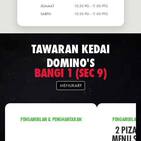
JUMAAT
10:30 PG - 11:00 PTG
SABTU
10:30 PG - 11:00 PTG
TAWARAN KEDAI
DOMINO'S
BANGI 1 (SEC 9)
MENUKAR?
PENGAMBILAN & PENGHANTARAN
PENGAMBILAN 
2 PIZA 
MENU S