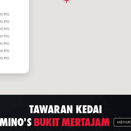
00 PTG
00 PTG
00 PTG
00 PTG
00 PTG
00 PTG
00 PTG
TAWARAN KEDAI
MINO'S
BUKIT MERTAJAM
MENUK