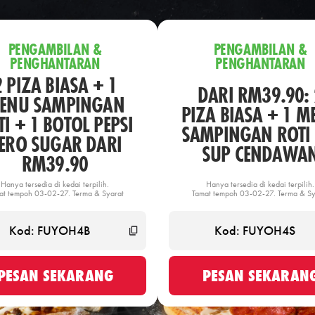
PENGAMBILAN &
PENGAMBILAN &
PENGHANTARAN
PENGHANTARAN
2 PIZA BIASA + 1
DARI RM39.90: 
ENU SAMPINGAN
PIZA BIASA + 1 M
I + 1 BOTOL PEPSI
SAMPINGAN ROTI 
ERO SUGAR DARI
SUP CENDAWA
RM39.90
Hanya tersedia di kedai terpilih.
Hanya tersedia di kedai terpilih.
at tempoh 03-02-27. Terma & Syarat
Tamat tempoh 03-02-27. Terma & Sy
PESAN SEKARANG
PESAN SEKARAN