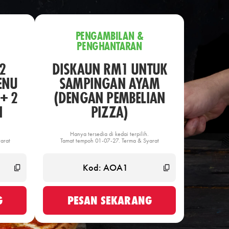
PENGAMBILAN &
PENGHANTARAN
2
DISKAUN RM1 UNTUK
ENU
SAMPINGAN AYAM
+ 2
(DENGAN PEMBELIAN
N
PIZZA)
Hanya tersedia di kedai terpilih.
arat
Tamat tempoh 01-07-27. Terma & Syarat
G
PESAN SEKARANG