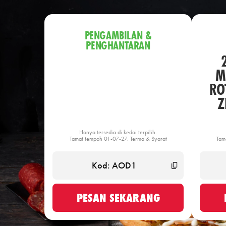
PENGAMBILAN &
PENGHANTARAN
M
ROT
Z
Hanya tersedia di kedai terpilih.
Tamat tempoh 01-07-27. Terma & Syarat
Tam
PESAN SEKARANG