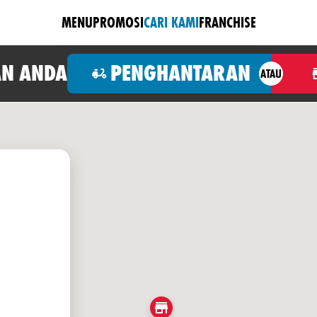
MENU
PROMOSI
CARI KAMI
FRANCHISE
N ANDA
PENGHANTARAN
ATAU