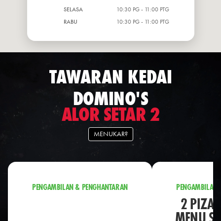
SELASA
10:30 PG - 11:00 PTG
RABU
10:30 PG - 11:00 PTG
TAWARAN KEDAI
DOMINO'S
ALOR SETAR 2
MENUKAR?
PENGAMBILAN & PENGHANTARAN
PENGAMBILAN 
2 PIZA 
MENU S