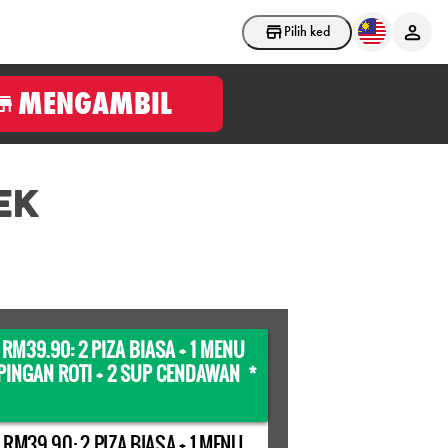
Pilih kedai
MENGAMBIL
EK
 RM39.90: 2 PIZA BIASA + 1 MENU
INGAN ROTI + 2 SUP CENDAWAN *
 RM39.90: 2 PIZA BIASA + 1 MENU