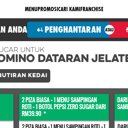
MENU
PROMOSI
CARI KAMI
FRANCHISE
N ANDA
PENGHANTARAN
ATAU
ucar Untuk
omino DATARAN JELAT
BUTIRAN KEDAI
2 PIZA BIASA + 1 MENU SAMPINGAN
DARI
ROTI + 1 BOTOL PEPSI ZERO SUGAR DARI
SAMP
RM39.90 *
DARI
2 PIZA BIASA + 1 MENU SAMPINGAN ROTI + 1