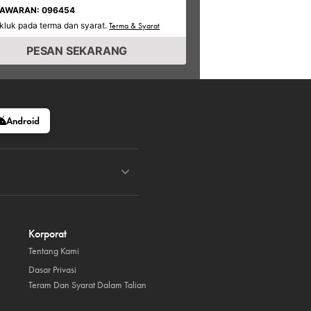
TAWARAN: 096454
kluk pada terma dan syarat.
Terma & Syarat
PESAN SEKARANG
Android
Korporat
Tentang Kami
Dasar Privasi
Teram Dan Syarat Dalam Talian