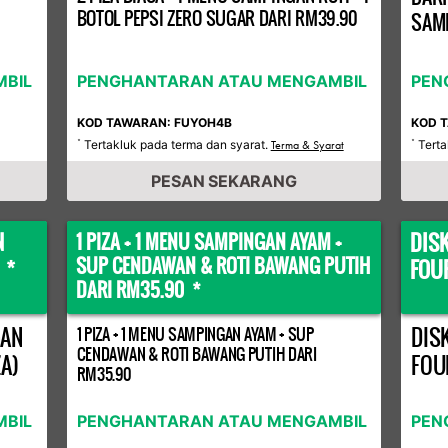
BOTOL PEPSI ZERO SUGAR DARI RM39.90
SAMP
BIL
PENGHANTARAN ATAU MENGAMBIL
PEN
KOD TAWARAN: FUYOH4B
KOD 
Tertakluk pada terma dan syarat.
Terta
*
Terma & Syarat
*
PESAN SEKARANG
N
DIS
1 PIZA + 1 MENU SAMPINGAN AYAM +
SUP CENDAWAN & ROTI BAWANG PUTIH
 *
FOU
DARI RM35.90 *
GAN
DIS
1 PIZA + 1 MENU SAMPINGAN AYAM + SUP
CENDAWAN & ROTI BAWANG PUTIH DARI
A)
FOU
RM35.90
BIL
PENGHANTARAN ATAU MENGAMBIL
PEN