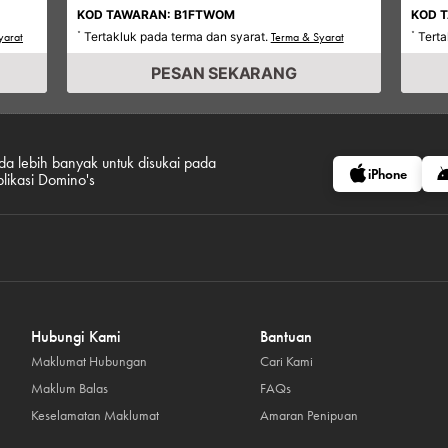
KOD TAWARAN: B1FTWOM
KOD 
Tertakluk pada terma dan syarat.
Terta
yarat
*
Terma & Syarat
*
PESAN SEKARANG
da lebih banyak untuk disukai pada
iPhone
plikasi Domino's
Hubungi Kami
Bantuan
Maklumat Hubungan
Cari Kami
Maklum Balas
FAQs
Keselamatan Maklumat
Amaran Penipuan