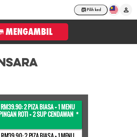
Pilih kedai
MENGAMBIL
NSARA
 RM39.90: 2 PIZA BIASA + 1 MENU
INGAN ROTI + 2 SUP CENDAWAN *
 RM39.90: 2 PIZA BIASA + 1 MENU