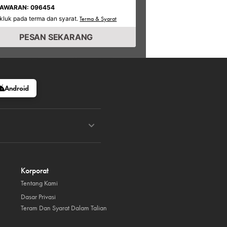
TAWARAN: 096454
kluk pada terma dan syarat.
Terma & Syarat
PESAN SEKARANG
Android
Korporat
Tentang Kami
Dasar Privasi
Teram Dan Syarat Dalam Talian