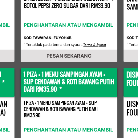
BOTOL PEPSI ZERO SUGAR DARI RM39.90
SAMP
BIL
PENGHANTARAN ATAU MENGAMBIL
PEN
KOD TAWARAN: FUYOH4B
KOD 
Tertakluk pada terma dan syarat.
Terta
*
Terma & Syarat
*
PESAN SEKARANG
N
DIS
1 PIZA + 1 MENU SAMPINGAN AYAM +
SUP CENDAWAN & ROTI BAWANG PUTIH
 *
FOU
DARI RM35.90 *
GAN
DIS
1 PIZA + 1 MENU SAMPINGAN AYAM + SUP
CENDAWAN & ROTI BAWANG PUTIH DARI
A)
FOU
RM35.90
BIL
PENGHANTARAN ATAU MENGAMBIL
PEN