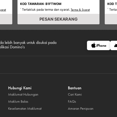
KOD TAWARAN: B1FTWOM
KOD 
Tertakluk pada terma dan syarat.
Terta
yarat
*
Terma & Syarat
*
PESAN SEKARANG
da lebih banyak untuk disukai pada
iPhone
plikasi Domino's
Hubungi Kami
Bantuan
Maklumat Hubungan
Cari Kami
Maklum Balas
FAQs
Keselamatan Maklumat
Amaran Penipuan