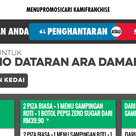
MENU
PROMOSI
CARI KAMI
FRANCHISE
N ANDA
PENGHANTARAN
ATAU
Untuk
no DATARAN ARA DAMA
N KEDAI
2 PIZA BIASA + 1 MENU SAMPINGAN
DARI
ROTI + 1 BOTOL PEPSI ZERO SUGAR DARI
SAMP
RM39.90 *
DARI
2 PIZA BIASA + 1 MENU SAMPINGAN ROTI + 1