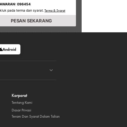
TAWARAN: 096454
kluk pada terma dan syarat.
Terma & Syarat
PESAN SEKARANG
Android
Korporat
Tentang Kami
Dasar Privasi
Teram Dan Syarat Dalam Talian