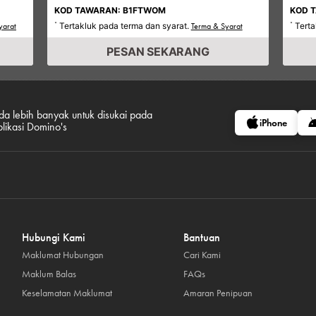
KOD TAWARAN: B1FTWOM
KOD 
Tertakluk pada terma dan syarat.
Terta
yarat
*
Terma & Syarat
*
PESAN SEKARANG
da lebih banyak untuk disukai pada
iPhone
plikasi Domino's
Hubungi Kami
Bantuan
Maklumat Hubungan
Cari Kami
Maklum Balas
FAQs
Keselamatan Maklumat
Amaran Penipuan