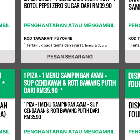
BOTOL PEPSI ZERO SUGAR DARI RM39.90
SAMP
BIL
PENGHANTARAN ATAU MENGAMBIL
PEN
KOD TAWARAN: FUYOH4B
KOD 
Tertakluk pada terma dan syarat.
Terta
*
Terma & Syarat
*
PESAN SEKARANG
N
DIS
1 PIZA + 1 MENU SAMPINGAN AYAM +
SUP CENDAWAN & ROTI BAWANG PUTIH
 *
FOU
DARI RM35.90 *
GAN
DIS
1 PIZA + 1 MENU SAMPINGAN AYAM + SUP
CENDAWAN & ROTI BAWANG PUTIH DARI
A)
FOU
RM35.90
BIL
PENGHANTARAN ATAU MENGAMBIL
PEN