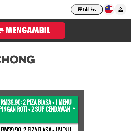
Pilih kedai
MENGAMBIL
CHONG
 RM39.90: 2 PIZA BIASA + 1 MENU
INGAN ROTI + 2 SUP CENDAWAN *
 RM39.90: 2 PIZA BIASA + 1 MENU