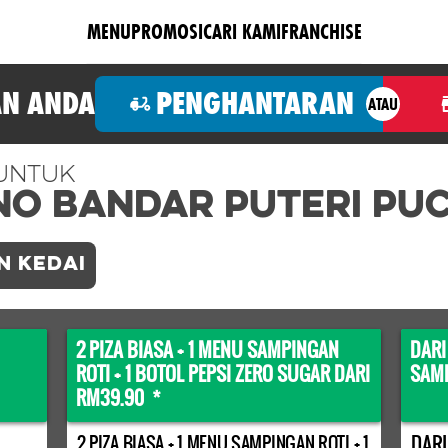
MENU
PROMOSI
CARI KAMI
FRANCHISE
N ANDA
PENGHANTARAN
ATAU
Untuk
no BANDAR PUTERI PU
N KEDAI
2 PIZA BIASA + 1 MENU SAMPINGAN
DARI
ROTI + 1 BOTOL PEPSI ZERO SUGAR DARI
SAMP
RM39.90 *
DARI
2 PIZA BIASA + 1 MENU SAMPINGAN ROTI + 1