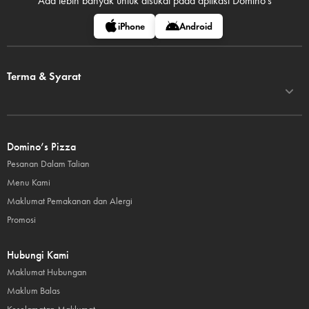
Ada lebih banyak untuk disukai pada
aplikasi Domino's
iPhone
Android
Terma & Syarat
Domino’s Pizza
Pesanan Dalam Talian
Menu Kami
Maklumat Pemakanan dan Alergi
Promosi
Hubungi Kami
Maklumat Hubungan
Maklum Balas