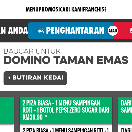
MENU
PROMOSI
CARI KAMI
FRANCHISE
N ANDA
PENGHANTARAN
ATAU
Baucar Untuk
Domino TAMAN EMAS
BUTIRAN KEDAI
2 PIZA BIASA + 1 MENU SAMPINGAN
DARI
ROTI + 1 BOTOL PEPSI ZERO SUGAR DARI
SAMP
RM39.90 *
DARI
2 PIZA BIASA + 1 MENU SAMPINGAN ROTI + 1