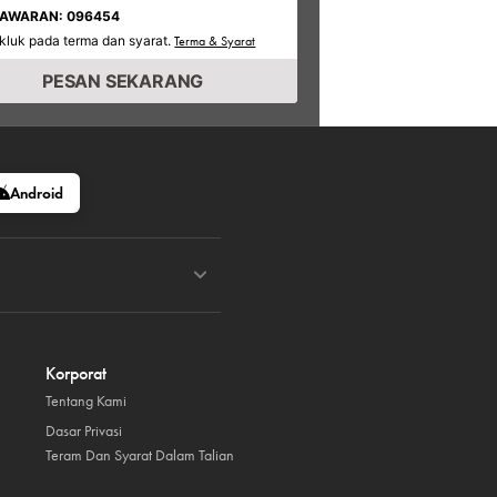
TAWARAN: 096454
kluk pada terma dan syarat.
Terma & Syarat
PESAN SEKARANG
Android
Korporat
Tentang Kami
Dasar Privasi
Teram Dan Syarat Dalam Talian