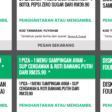
BOTOL PEPSI ZERO SUGAR DARI RM39.90
SAMP
BIL
PENGHANTARAN ATAU MENGAMBIL
PEN
KOD TAWARAN: FUYOH4B
KOD 
Tertakluk pada terma dan syarat.
Terta
*
Terma & Syarat
*
PESAN SEKARANG
N
DIS
1 PIZA + 1 MENU SAMPINGAN AYAM +
SUP CENDAWAN & ROTI BAWANG PUTIH
 *
FOU
DARI RM35.90 *
GAN
DIS
1 PIZA + 1 MENU SAMPINGAN AYAM + SUP
CENDAWAN & ROTI BAWANG PUTIH DARI
A)
FOU
RM35.90
BIL
PENGHANTARAN ATAU MENGAMBIL
PEN