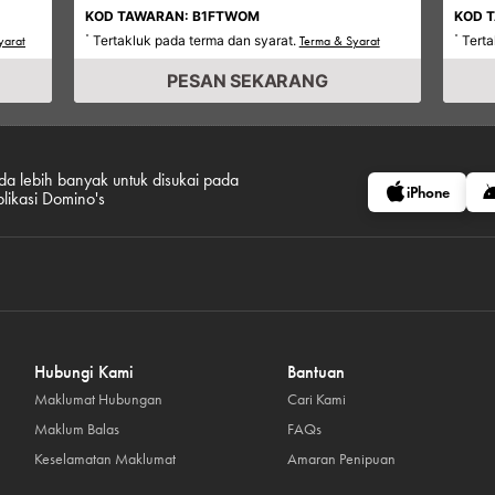
KOD TAWARAN: B1FTWOM
KOD 
Tertakluk pada terma dan syarat.
Terta
yarat
*
Terma & Syarat
*
PESAN SEKARANG
da lebih banyak untuk disukai pada
iPhone
plikasi Domino's
Hubungi Kami
Bantuan
Maklumat Hubungan
Cari Kami
Maklum Balas
FAQs
Keselamatan Maklumat
Amaran Penipuan