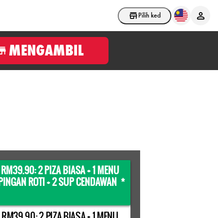
Pilih kedai
MENGAMBIL
 RM39.90: 2 PIZA BIASA + 1 MENU
INGAN ROTI + 2 SUP CENDAWAN *
 RM39.90: 2 PIZA BIASA + 1 MENU